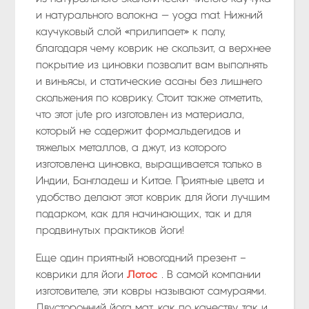
и натурального волокна — yoga mat. Нижний
каучуковый слой «прилипает» к полу,
благодаря чему коврик не скользит, а верхнее
покрытие из циновки позволит вам выполнять
и виньясы, и статические асаны без лишнего
скольжения по коврику. Стоит также отметить,
что этот jute pro изготовлен из материала,
который не содержит формальдегидов и
тяжелых металлов, а джут, из которого
изготовлена циновка, выращивается только в
Индии, Бангладеш и Китае. Приятные цвета и
удобство делают этот коврик для йоги лучшим
подарком, как для начинающих, так и для
продвинутых практиков йоги!
Еще один приятный новогодний презент –
коврики для йоги
Лотос
. В самой компании
изготовителе, эти ковры называют самураями.
Двусторонний йога мат, как по качеству, так и