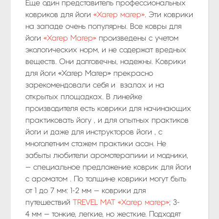
Еще один представитель профессиональных
ковриков для йоги
«Хагер магер»
. Эти коврики
на западе очень популярны. Все ковры для
йоги
«Хагер Магер»
произведены с учетом
экологических норм, и не содержат вредных
веществ. Они долговечны, надежны. Коврики
для йоги «Хагер Магер» прекрасно
зарекомендовали себя и взалах и на
открытых площадках. В линейке
производителя есть коврики
для начинающих
практиковать йогу , и для опытных практиков
йоги и даже для инструкторов йоги , с
многолетним стажем практики асан. Не
забыты любители аромотерапиии и модники,
— специальное предложение коврик для йоги
с ароматом . По толщине коврики могут быть
от 1 до 7 мм: 1-2 мм — коврики для
путешествий
TREVEL MAT «Хагер магер»
; 3-
4 мм — тонкие, легкие, но жесткие. Подходят