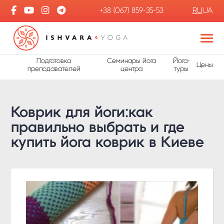
+38 (067) 859-35-53
RU
UA
Подготовка
Семинары йога
Йога-
Цены
преподавателей
центра
туры
Коврик для йоги:как
правильно выбрать и где
купить йога коврик в Киеве