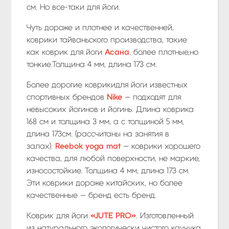
см. Но все-таки для йоги.
Чуть дороже и плотнее и качественней,
коврики тайваньского производства, такие
как коврик для йоги
Асана
, более плотные,но
тонкие.Толщина 4 мм, длина 173 см.
Более дорогие коврикидля йоги известных
спортивных брендов
Nike
— подходят для
невысоких йогинов и йогинь. Длина коврика
168 см и толщина 3 мм, а с толщиной 5 мм,
длина 173см. (рассчитаны на занятия в
залах).
Reebok yoga mat
— коврики хорошего
качества, для любой поверхности, не маркие,
износостойкие. Толщина 4 мм, длина 173 см.
Эти коврики дороже китайских, но более
качественные — бренд есть бренд.
Коврик для йоги
«JUTE PRO»
. Изготовленный
из натурального экологически чистого каучука