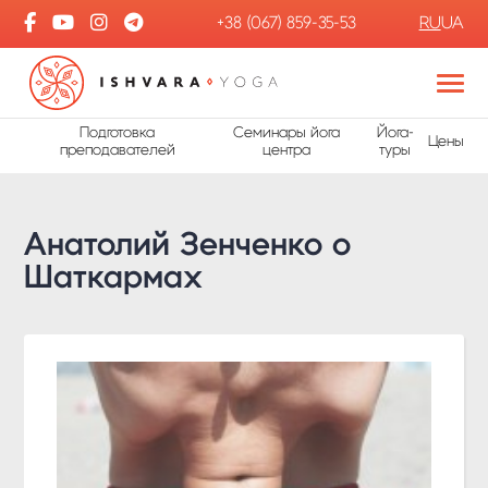
+38 (067) 859-35-53
RU
UA
Подготовка
Семинары йога
Йога-
Цены
преподавателей
центра
туры
Анатолий Зенченко о
Шаткармах